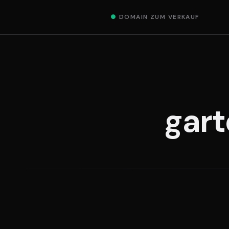
●
DOMAIN ZUM VERKAUF
gar