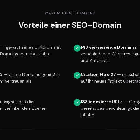
WARUM DIESE DOMAIN?
Vorteile einer SEO-Domain
— gewachsenes Linkprofil mit
148 verweisende Domains
—
e Domains erst über Jahre
verschiedenen Websites sign
und Autorität.
13
— ältere Domains genießen
Citation Flow 27
— messbare 
r Vertrauen als
auf Ihr neues Projekt übertra
tssignal, das die
188 indexierte URLs
— Googl
er verlinkenden Quellen
bereits, das beschleunigt die
Inhalte.